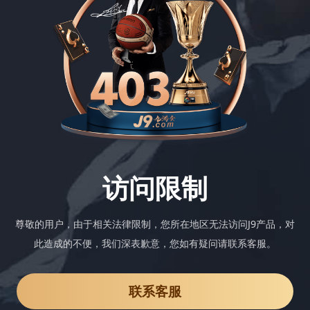
访问限制
尊敬的用户，由于相关法律限制，您所在地区无法访问J9产品，对
此造成的不便，我们深表歉意，您如有疑问请联系客服。
联系客服