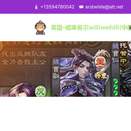
+13594780042
erstwhile@att.net