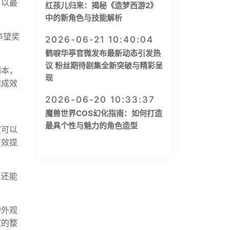
可以最
红孩儿归来：揭秘《造梦西游2》
中的新角色与技能解析
声望奖
2026-06-21 10:40:04
鹤唳华亭官微发布最新动态引发热
议 粉丝期待剧集全新突破与精彩呈
副本，
现
完成效
2026-06-20 10:33:37
魔兽世界COS幻化指南：如何打造
最具个性与魅力的角色造型
家可以
有效提
，还能
的外观
家的整