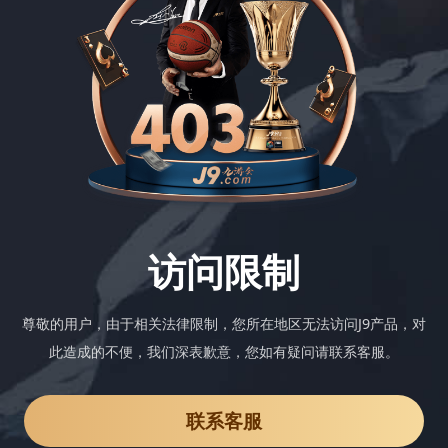
访问限制
尊敬的用户，由于相关法律限制，您所在地区无法访问J9产品，对
此造成的不便，我们深表歉意，您如有疑问请联系客服。
联系客服