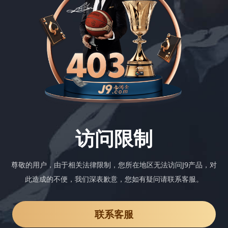
访问限制
尊敬的用户，由于相关法律限制，您所在地区无法访问J9产品，对
此造成的不便，我们深表歉意，您如有疑问请联系客服。
联系客服