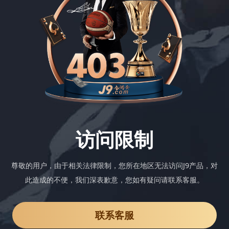
访问限制
尊敬的用户，由于相关法律限制，您所在地区无法访问J9产品，对
此造成的不便，我们深表歉意，您如有疑问请联系客服。
联系客服