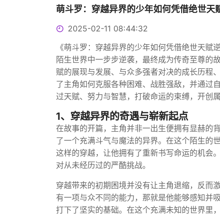
萌斗罗：穿越异界的少年如何凭借绝世天
2025-02-11 08:44:32
《萌斗罗：穿越异界的少年如何凭借绝世天赋
陌生世界中一步步逆袭，最终成为传奇至尊的
赋的展现与发展、与众多强者对决的成长历程
了主角如何克服各种困难、战胜强敌，并通过
过天赋、努力与智慧，打破命运的束缚，开创
1、穿越异界的奇遇与崭新起点
在故事的开篇，主角并非一出生便拥有显赫的
了一个充满斗气与魔法的异界。在这个陌生的
这样的穿越，让他拥有了重新书写命运的机会
对从未经历过的严酷挑战。
穿越带来的初期困境并没有让主角退缩，反而
有一项与众不同的能力，那就是他能够感知并
打下了坚实的基础。在这个充满未知的世界里