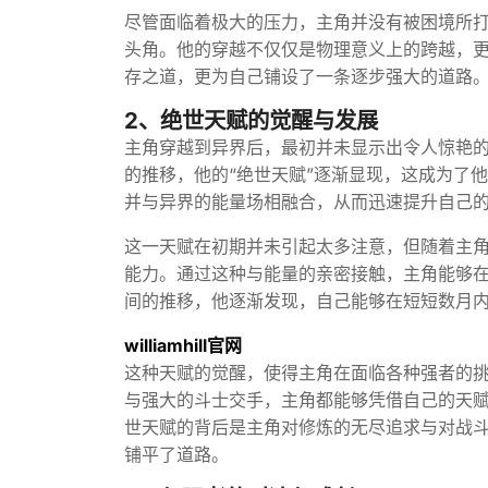
尽管面临着极大的压力，主角并没有被困境所
头角。他的穿越不仅仅是物理意义上的跨越，
存之道，更为自己铺设了一条逐步强大的道路
2、绝世天赋的觉醒与发展
主角穿越到异界后，最初并未显示出令人惊艳
的推移，他的“绝世天赋”逐渐显现，这成为了
并与异界的能量场相融合，从而迅速提升自己
这一天赋在初期并未引起太多注意，但随着主
能力。通过这种与能量的亲密接触，主角能够
间的推移，他逐渐发现，自己能够在短短数月
williamhill官网
这种天赋的觉醒，使得主角在面临各种强者的
与强大的斗士交手，主角都能够凭借自己的天
世天赋的背后是主角对修炼的无尽追求与对战
铺平了道路。