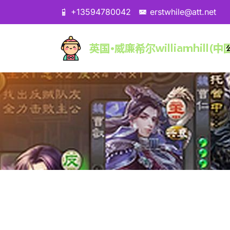
+13594780042
erstwhile@att.net