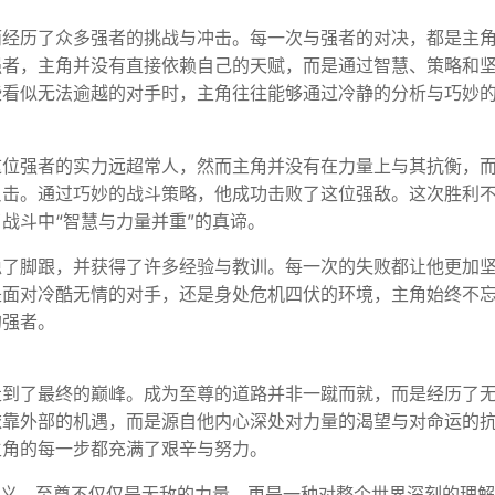
而经历了众多强者的挑战与冲击。每一次与强者的对决，都是主
强者，主角并没有直接依赖自己的天赋，而是通过智慧、策略和
些看似无法逾越的对手时，主角往往能够通过冷静的分析与巧妙
这位强者的实力远超常人，然而主角并没有在力量上与其抗衡，
反击。通过巧妙的战斗策略，他成功击败了这位强敌。这次胜利
战斗中“智慧与力量并重”的真谛。
稳了脚跟，并获得了许多经验与教训。每一次的失败都让他更加
是面对冷酷无情的对手，还是身处危机四伏的环境，主角始终不
的强者。
走到了最终的巅峰。成为至尊的道路并非一蹴而就，而是经历了
依靠外部的机遇，而是源自他内心深处对力量的渴望与对命运的
主角的每一步都充满了艰辛与努力。
含义。至尊不仅仅是无敌的力量，更是一种对整个世界深刻的理