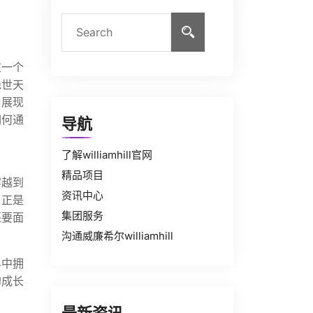
在一个
绝世天
，展现
如何通
导航
了解williamhill官网
精品项目
穿越到
资讯中心
，正是
集团服务
还要面
沟通威廉希尔williamhill
界中拥
的成长