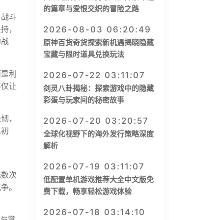
的篇章与爱恨交织的冒险之路
角战斗
坚持，
2026-08-03 06:20:49
的战
原神百货奇货探索新机遇揭晓隐藏
宝藏与限时道具兑换玩法
而是利
2026-07-22 03:11:07
不仅让
剑灵八卦揭秘：探索游戏中的隐藏
彩蛋与玩家间的秘密故事
坚韧，
2026-07-20 03:20:57
忘初
全球化视野下的海外发行策略深度
解析
2026-07-19 03:11:07
无数次
低配置单机游戏推荐大全中文版免
抗争。
费下载，畅享轻松游戏体验
2026-07-18 03:14:10
解与掌