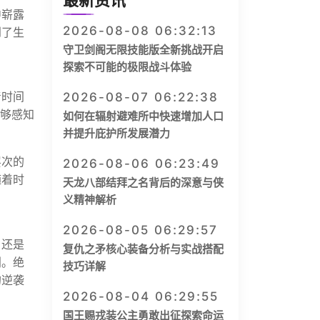
最新资讯
中崭露
2026-08-08 06:32:13
到了生
守卫剑阁无限技能版全新挑战开启
探索不可能的极限战斗体验
着时间
2026-08-07 06:22:38
能够感知
如何在辐射避难所中快速增加人口
并提升庇护所发展潜力
层次的
2026-08-06 06:23:49
随着时
天龙八部结拜之名背后的深意与侠
义精神解析
2026-08-05 06:29:57
，还是
复仇之矛核心装备分析与实战搭配
利。绝
技巧详解
的逆袭
2026-08-04 06:29:55
国王赐戎装公主勇敢出征探索命运