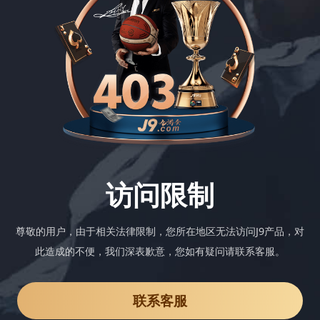
访问限制
尊敬的用户，由于相关法律限制，您所在地区无法访问J9产品，对
此造成的不便，我们深表歉意，您如有疑问请联系客服。
联系客服