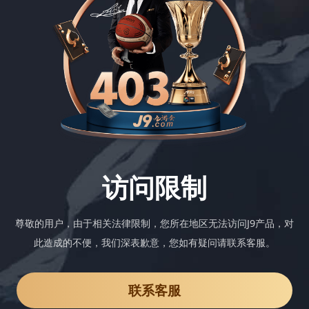
访问限制
尊敬的用户，由于相关法律限制，您所在地区无法访问J9产品，对
此造成的不便，我们深表歉意，您如有疑问请联系客服。
联系客服