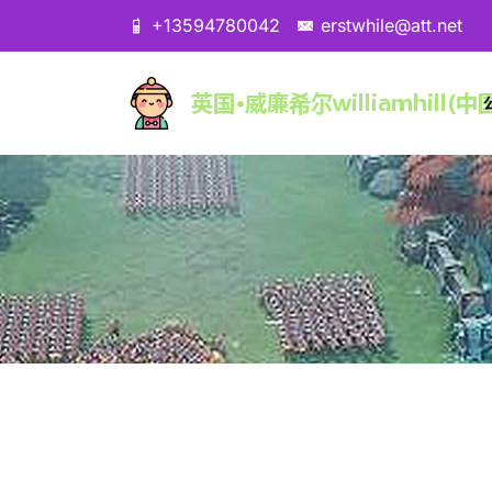
+13594780042
erstwhile@att.net