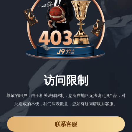
访问限制
尊敬的用户，由于相关法律限制，您所在地区无法访问J9产品，对
此造成的不便，我们深表歉意，您如有疑问请联系客服。
联系客服