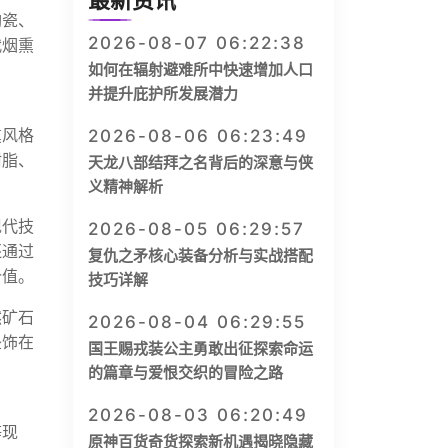
最新资讯
陶瓷、
2026-08-07 06:22:38
代烟熏
如何在辐射避难所中快速增加人口
并提升庇护所发展潜力
熏风格
2026-08-06 06:23:49
树脂、
天龙八部结拜之名背后的深意与侠
义精神解析
现代技
2026-08-05 06:29:57
还通过
复仇之矛核心装备分析与实战搭配
价值。
技巧详解
然矿石
2026-08-04 06:29:55
坠饰在
国王赐戎装公主勇敢出征探索命运
的篇章与爱恨交织的冒险之路
2026-08-03 06:20:49
等现
原神百货奇货探索新机遇揭晓隐藏