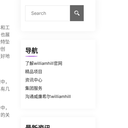
彩和工
，也展
独特坠
的创
导航
更好地
了解williamhill官网
精品项目
资讯中心
程中，
集团服务
已有几
沟通威廉希尔williamhill
会中，
节的关