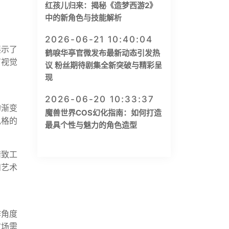
红孩儿归来：揭秘《造梦西游2》
中的新角色与技能解析
2026-06-21 10:40:04
展示了
鹤唳华亭官微发布最新动态引发热
有视觉
议 粉丝期待剧集全新突破与精彩呈
现
2026-06-20 10:33:37
的渐变
魔兽世界COS幻化指南：如何打造
风格的
最具个性与魅力的角色造型
精致工
和艺术
作角度
市场需