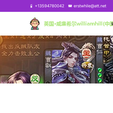
+13594780042
erstwhile@att.net