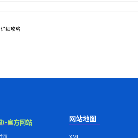
的详细攻略
网站地图
首页
XML