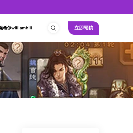
立即预约
尔williamhill