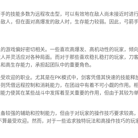
箭手的技能多数为远程攻击型，可以有效地在敌人尚未接近时进
击敌人，但在面对高爆发的敌人时，生存能力较弱。因此，弓箭
人的游戏偏好密切相关。一些喜欢高爆发、高机动性的玩家，倾
敌人并灵活应对各种局面。而对于那些喜欢稳扎稳打的玩家，刀
出和高生存能力，承担起团队中的重要角色。
受欢迎的职业。尤其是在PK模式中，剑客凭借其快速的技能释
手则凭借远程控制和消耗能力，在团战中有着不可小觑的作用。
制能力使其在某些战斗中发挥着至关重要的作用，但由于其较为
具备较强的辅助和控制能力，但由于对玩家的操作技巧要求较高
不算最受欢迎。然而，对于一些追求独特玩法和高操作技巧的玩