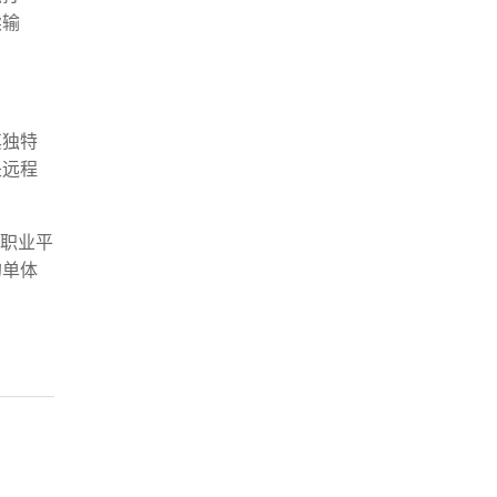
续输
其独特
是远程
的职业平
的单体