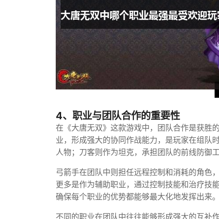
4、职业与团队合作的重要性
在《大唐无双》这款游戏中，团队合作是获胜
业，形成强大的协同作战能力，是玩家在组队
人物；刀客则作为坦克，承担团队的前线防御
弓箭手在团队中则担任远程控制和消耗的角色
更多是作为辅助职业，通过控制技能和治疗技
确保每个职业的优势都能够最大化地发挥出来
不同的职业在团队中往往能够形成强大的互补