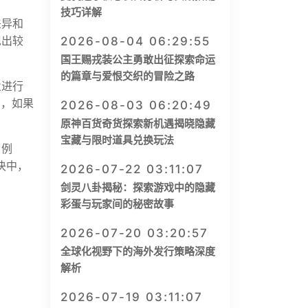
技巧详解
差异和
现出较
2026-08-04 06:29:55
国王赐戎装公主勇敢出征探索命运
的篇章与爱恨交织的冒险之路
业进行
反，如果
2026-08-03 06:20:49
原神百货奇货探索新机遇揭晓隐藏
宝藏与限时道具兑换玩法
。例
决中，
2026-07-22 03:11:07
剑灵八卦揭秘：探索游戏中的隐藏
彩蛋与玩家间的秘密故事
2026-07-20 03:20:57
全球化视野下的海外发行策略深度
解析
2026-07-19 03:11:07