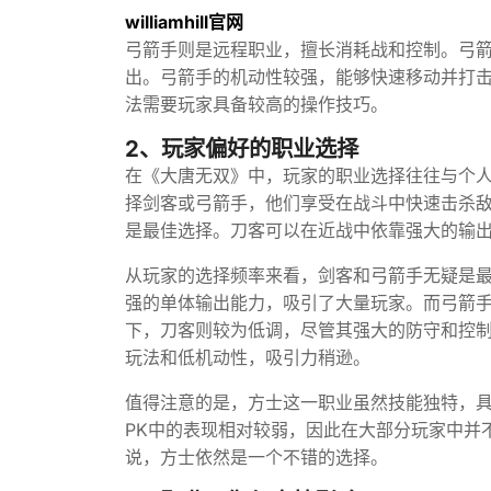
williamhill官网
弓箭手则是远程职业，擅长消耗战和控制。弓
出。弓箭手的机动性较强，能够快速移动并打
法需要玩家具备较高的操作技巧。
2、玩家偏好的职业选择
在《大唐无双》中，玩家的职业选择往往与个
择剑客或弓箭手，他们享受在战斗中快速击杀
是最佳选择。刀客可以在近战中依靠强大的输
从玩家的选择频率来看，剑客和弓箭手无疑是最
强的单体输出能力，吸引了大量玩家。而弓箭
下，刀客则较为低调，尽管其强大的防守和控
玩法和低机动性，吸引力稍逊。
值得注意的是，方士这一职业虽然技能独特，
PK中的表现相对较弱，因此在大部分玩家中并
说，方士依然是一个不错的选择。