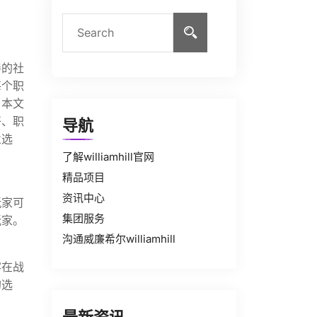
善的社
每个职
。本文
好、职
导航
业选
了解williamhill官网
精品项目
资讯中心
玩家可
集团服务
玩家。
沟通威廉希尔williamhill
客在战
的选