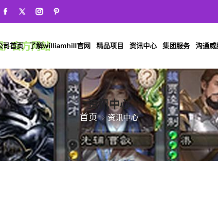
公司首页
了解williamhill官网
精品项目
资讯中心
集团服务
沟通威廉希
资讯中心
首页
资讯中心