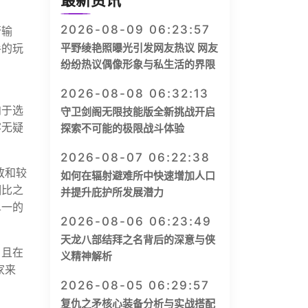
最新资讯
2026-08-09 06:23:57
行输
手的玩
平野绫艳照曝光引发网友热议 网友
纷纷热议偶像形象与私生活的界限
2026-08-08 06:32:13
向于选
守卫剑阁无限技能版全新挑战开启
客无疑
探索不可能的极限战斗体验
2026-08-07 06:22:38
放和较
如何在辐射避难所中快速增加人口
相比之
并提升庇护所发展潜力
单一的
2026-08-06 06:23:49
天龙八部结拜之名背后的深意与侠
，且在
义精神解析
家来
2026-08-05 06:29:57
复仇之矛核心装备分析与实战搭配