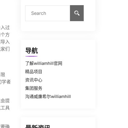
导入过
四个方
据导入
玩家们
导航
了解williamhill官网
精品项目
不限
资讯中心
初学者
集团服务
沟通威廉希尔williamhill
戏会提
或工具
需要确