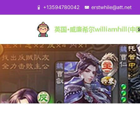
+13594780042
erstwhile@att.net