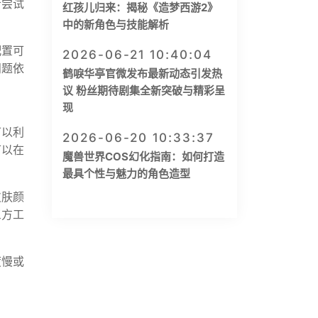
者尝试
红孩儿归来：揭秘《造梦西游2》
中的新角色与技能解析
配置可
2026-06-21 10:40:04
问题依
鹤唳华亭官微发布最新动态引发热
议 粉丝期待剧集全新突破与精彩呈
现
可以利
2026-06-20 10:33:37
可以在
魔兽世界COS幻化指南：如何打造
最具个性与魅力的角色造型
皮肤颜
三方工
度慢或