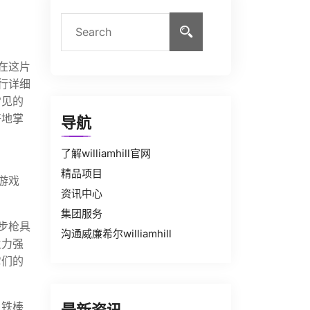
在这片
行详细
常见的
好地掌
导航
了解williamhill官网
精品项目
游戏
资讯中心
集团服务
步枪具
沟通威廉希尔williamhill
火力强
它们的
、铁棒