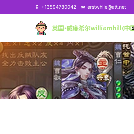
+13594780042
erstwhile@att.net