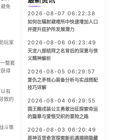
最新资讯
，避免
2026-08-07 06:22:38
如何在辐射避难所中快速增加人口
并提升庇护所发展潜力
助玩家
2026-08-06 06:23:49
天龙八部结拜之名背后的深意与侠
义精神解析
得一整套
速获得
2026-08-05 06:29:57
复仇之矛核心装备分析与实战搭配
技巧详解
可以有
而导致的
2026-08-04 06:29:55
国王赐戎装公主勇敢出征探索命运
的篇章与爱恨交织的冒险之路
战斗策
2026-08-03 06:20:49
原神百货奇货探索新机遇揭晓隐藏